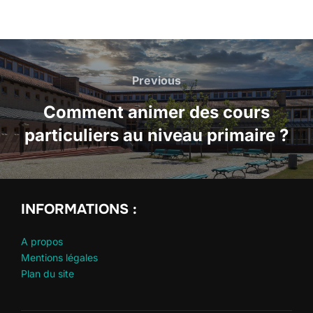
Navigation
de
Previous
Previous
l’article
Comment animer des cours
particuliers au niveau primaire ?
INFORMATIONS :
A propos
Mentions légales
Plan du site